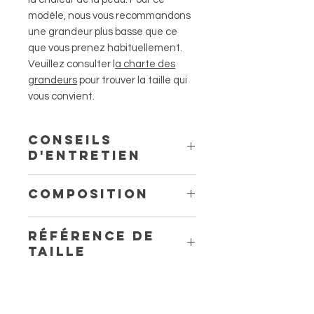
modèle, nous vous recommandons
une grandeur plus basse que ce
que vous prenez habituellement.
Veuillez consulter l
a charte des
grandeurs
pour trouver la taille qui
vous convient.
Conseils
d'entretien
L'entretien des sous-vêtements pour
Composition
les règles ou les fuites urinaires
lavables vous inquiètent? Pas de
Tissu principal : Polyester
souci, une fois adaptée, vous verrez
Référence de
Tissu secondaire : Polyuréthane
que c'est très très simple! Promis
taille
laminé, microfibre, coton
Juré Craché.
Visitez notre page
conseils
La mannequin aux cheveux blonds
d'entretien
!
porte du xsmall
La mannequin aux cheveux courts