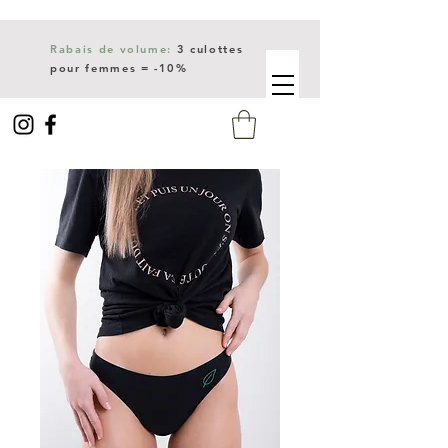
Rabais de volume:
3 culottes
pour femmes = -10%
Livraison gratuite dès 150$
d'achat.