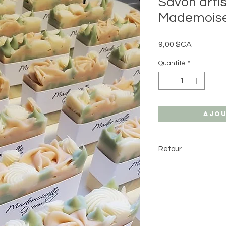
Savon arti
Mademoise
Prix
9,00 $CA
Quantité
*
Ajou
Retour
En raison des mesure
produit, aucun retou
Veuillez suivre votre
dans les meilleurs dé
l'évitement des tem
pourraient brimer so