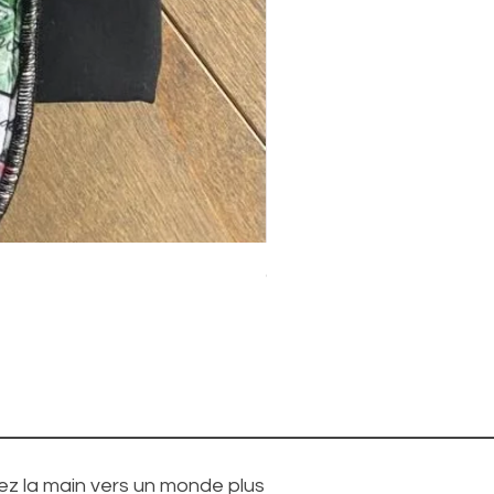
Culotte lavable taille haute 
Prix
79,50 $CA
z la main vers un monde plus