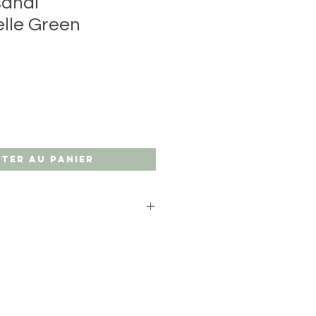
sanal
lle Green
ter au panier
s d'hygiène relatives à ce
r ou échange ne sera possible.
 envoi afin d'assurer la réception
lais de votre produit et
pératures extrêmes qui
n état.