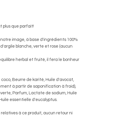
 plus que parfait!
notre image, à base d'ingrédients 100%
 d'argile blanche, verte et rose (aucun
uilibre herbal et fruité, il fera le bonheur
e coco, Beurre de karité, Huile d'avocat,
ement à partir de saponification à froid),
e verte, Parfum, Lactate de sodium, Huile
Huile essentielle d'eucalyptus.
elatives à ce produit, aucun retour ni