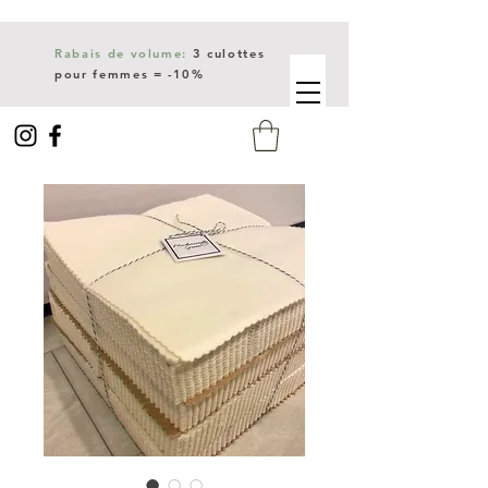
Rabais de volume:
3 culottes
pour femmes = -10%
Livraison gratuite dès 150$
d'achat.