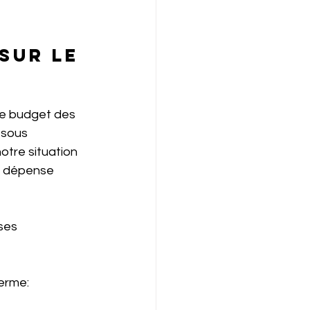
sur le 
le budget des 
 sous 
otre situation 
e dépense 
ses 
erme: 