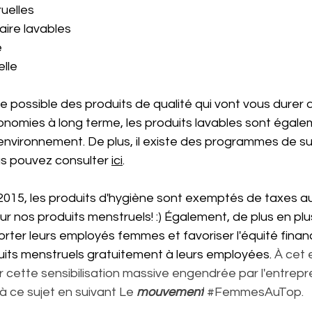
uelles 
aire lavables 
e
lle
ue possible des produits de qualité qui vont vous durer 
onomies à long terme, les produits lavables sont égale
environnement. De plus, il existe des programmes de su
us pouvez consulter 
ici
. 
015, les produits d'hygiène sont exemptés de taxes a
our nos produits menstruels! :) Également, de
 plus en pl
rter leurs employés femmes et favoriser l'équité finan
uits menstruels gratuitement à leurs employées. 
À cet e
 cette sensibilisation massive engendrée par l'entrepr
 ce sujet en suivant 
Le 
mouvement
#FemmesAuTop
. 