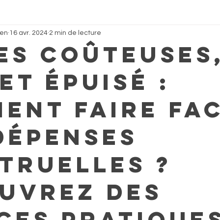
een
16 avr. 2024
2 min de lecture
es coûteuses
et épuisé :
ent faire fa
dépenses
truelles ?
uvrez des
ces pratique