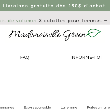
Livraison gratuite dès 150$ d'achat.
ais de volume:
3 culottes pour femmes =
FAQ
INFORME-TOI
urinaires
Éco-responsable
La femme
Fuites urinair