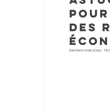
pour
des 
écon
Dernière mise à jour :
16 