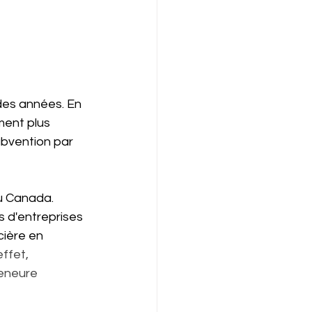
des années. En 
ment plus 
bvention par 
u Canada.
us d'entreprises 
cière en 
ffet, 
eneure 