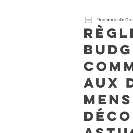
Mademoiselle Gr
Règl
budg
comm
aux 
mens
Déco
astu