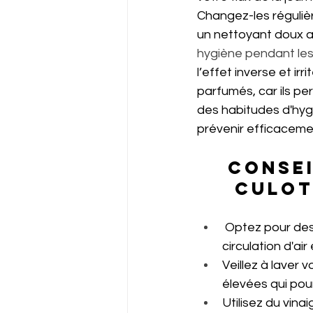
Changez-les réguliè
un nettoyant doux a
hygiène pendant les
l’effet inverse et ir
parfumés, car ils per
des habitudes d'hygi
prévenir efficacemen
Consei
culot
 Optez pour des culottes en coton ou en bambou afin de favoriser une meilleure 
circulation d'ai
Veillez à laver 
élevées qui pour
Utilisez du vina