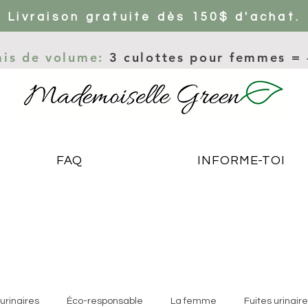
Livraison gratuite dès 150$ d'achat.
ais de volume:
3 culottes pour femmes =
FAQ
INFORME-TOI
urinaires
Éco-responsable
La femme
Fuites urinair