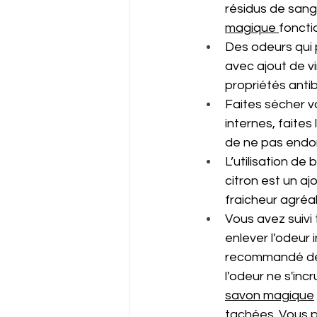
résidus de sang 
magique 
fonctio
Des odeurs qui 
avec ajout de v
propriétés anti
Faites sécher vos
internes, faites
de ne pas endom
L’utilisation de
citron est un aj
fraicheur agréa
Vous avez suivi 
enlever l'odeur 
recommandé de l
l'odeur ne s'in
savon magique
tachées. Vous p