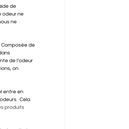
aide de 
 odeur ne 
nous ne 
r. Composée de 
dans 
nte de l’odeur 
ions, on 
l entre en 
odeurs.  Cela 
es produits 