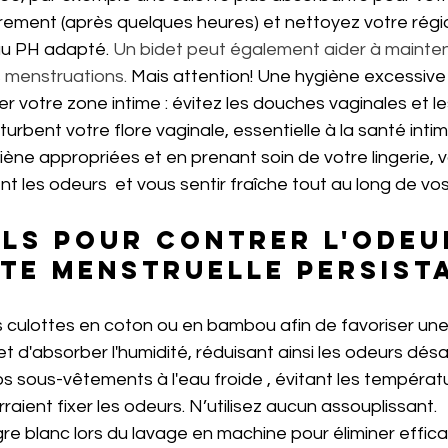
rement (après quelques heures) et nettoyez votre régi
u PH adapté. 
Un bidet peut également aider à mainten
 menstruations.
 Mais attention! Une hygiène excessive
riter votre zone intime : évitez les douches vaginales et l
turbent votre flore vaginale, essentielle à la santé int
ène appropriées et en prenant soin de votre lingerie, 
t les odeurs  et vous sentir fraîche tout au long de vos
ls pour contrer l'odeu
te menstruelle persist
r et d'absorber l'humidité, réduisant ainsi les odeurs dés
vos sous-vêtements à l'eau froide , évitant les températ
raient fixer les odeurs. N’utilisez aucun assouplissant.
igre blanc lors du lavage en machine pour éliminer effic