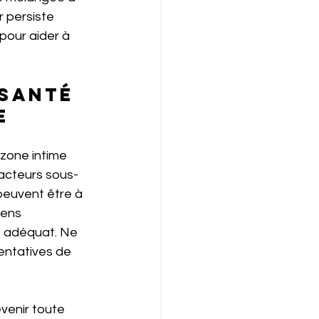
 persiste 
pour aider à 
santé 
e
 zone intime 
facteurs sous-
peuvent être à 
mens 
t adéquat. Ne 
entatives de 
évenir toute 