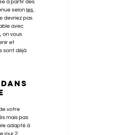
ée à partir des 
enue selon 
les 
ne devriez pas 
able avec 
s, on vous 
nir et 
s sont déjà 
 dans 
e
de votre 
és mais pas 
dèle adapté à 
jour 2.  