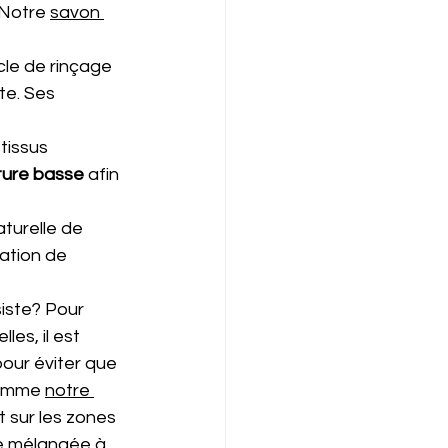
 Notre 
savon 
cle de rinçage 
te. Ses 
 
tissus 
ure basse 
afin 
turelle de 
ation de 
iste? Pour 
es, il est 
our éviter que 
comme 
notre 
t sur les zones 
e mélangée à 