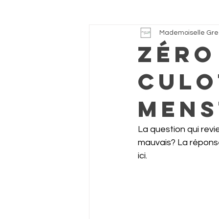
Mademoiselle Gr
Zéro
culo
mens
La question qui revi
mauvais? La réponse
ici.