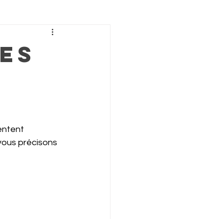
es
entent 
vous précisons 