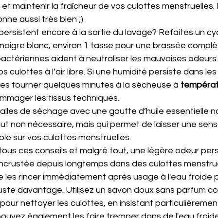
et maintenir la fraîcheur de vos culottes menstruelles.
nne aussi très bien ;) 
persistent encore à la sortie du lavage? Refaites un cy
inaigre blanc, environ 1 tasse pour une brassée complè
bactériennes aident à neutraliser les mauvaises odeurs.
 culottes à l’air libre. Si une humidité persiste dans les 
 les tourner quelques minutes à la sécheuse à 
températ
mager les tissus techniques. 
 balles de séchage avec une goutte d’huile essentielle na
out non nécessaire, mais qui permet de laisser une sens
ble sur vos culottes menstruelles.
tous ces conseils et malgré tout, une légère odeur pers
incrustée depuis longtemps dans des culottes menstruell
es rincer immédiatement après usage à l'eau froide p
cruste davantage. Utilisez un savon doux sans parfum 
 pour nettoyer les culottes, en insistant particulièremen
ouvez également les faire tremper dans de l'eau froid