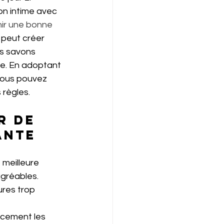
on intime avec 
ir une bonne 
 peut créer 
es savons 
ime. En adoptant 
vous pouvez 
 règles. 
r de 
ante
agréables. 
ures trop 
acement les 