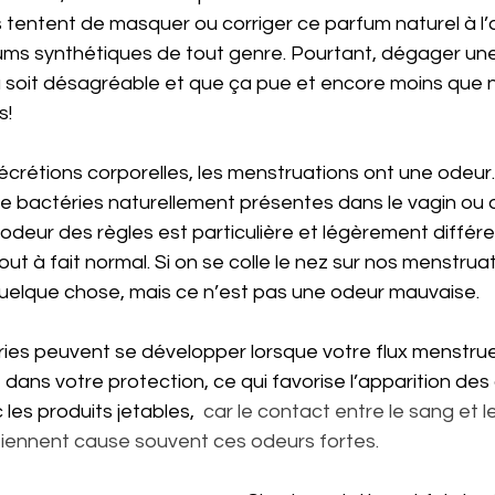
rs tentent de masquer ou corriger ce parfum naturel à l’
ms synthétiques de tout genre. Pourtant, dégager une
la soit désagréable et que ça pue et encore moins que 
s!
crétions corporelles, les menstruations ont une odeu
e bactéries naturellement présentes dans le vagin ou 
l’odeur des règles est particulière et légèrement différe
out à fait normal. Si on se colle le nez sur nos menstruat
uelque chose, mais ce n’est pas une odeur mauvaise.
ries peuvent se développer lorsque votre flux menstrue
ans votre protection, ce qui favorise l’apparition des 
 les produits jetables,  
car le contact entre le sang et l
ntiennent cause souvent ces odeurs fortes.