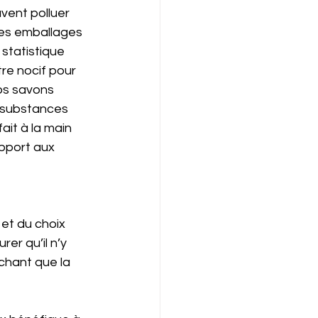
vent polluer 
les emballages 
statistique 
re nocif pour 
s savons 
 substances 
ait à la main 
pport aux 
et du choix 
er qu’il n’y 
chant que la 