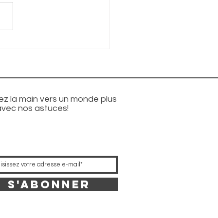
mment
ximiser l'
ilisation de
tre savon
gique
z la main vers un monde plus
avec nos astuces!
S'abonner