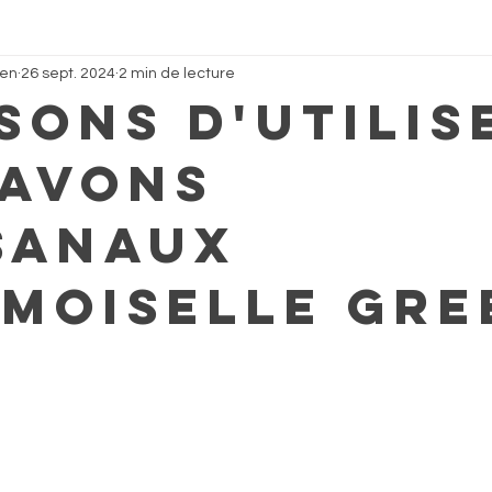
een
26 sept. 2024
2 min de lecture
isons d'utilis
savons
sanaux
moiselle Gre