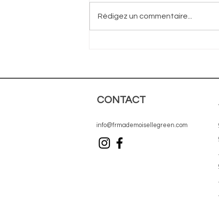
Rédigez un commentaire...
La fast fashion
au Canada : un
défi collectif,
social et
CONTACT
environnement
info@frmademoisellegreen.com