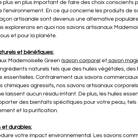
 de plus en plus important de faire des choix conscients 
e l'environnement. En ce qui concerne les produits de so
façon artisanale sont devenus une alternative populaire
ous explorerons en quoi nos savons artisanaux Mademoi
vous et pour la planète.
aturels et bénéfiques:
aux Mademoiselle Green (
savon corporel
 et
 savon mag
ngrédients naturels tels que des huiles végétales, des 
les essentielles. Contrairement aux savons commerciaux
s chimiques agressifs, nos savons artisanaux corporels
 laissent aucun résidu irritant. De plus, les huiles essent
porter des bienfaits spécifiques pour votre peau, tels
ement et la purification.
 et durables:
éduire votre impact environnemental. Les savons comm