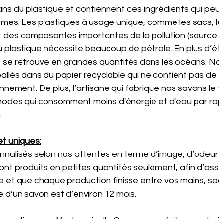
ns du plastique et contiennent des ingrédients qui peu
èmes. 
Les plastiques à usage unique, comme les sacs, 
nt des composantes importantes de la pollution (source: 
 plastique nécessite beaucoup de pétrole. En plus d’êt
ue se retrouve en grandes quantités dans les océans. 
No
allés dans du papier recyclable qui ne contient pas de
nnement. De plus, l’artisane qui fabrique nos savons le f
thodes qui consomment moins d'énergie et d'eau par ra
 
et uniques:
onnalisés selon nos attentes en terme d’image, d’odeur 
sont produits en petites quantités seulement, afin d’assur
ge et que chaque production finisse entre vos mains, sa
 d’un savon est d’environ 12 mois. 