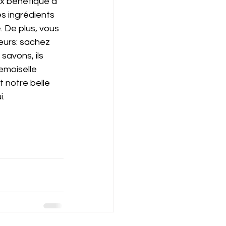
ix bénéfique à 
s ingrédients 
 De plus, vous 
eurs: sachez 
avons, ils 
emoiselle 
 notre belle 
i.