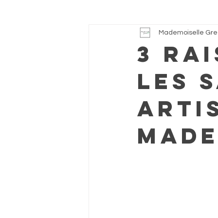
Mademoiselle Gr
3 ra
les 
arti
Made