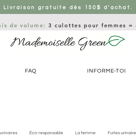
Livraison gratuite dès 150$ d'achat.
ais de volume:
3 culottes pour femmes =
FAQ
INFORME-TOI
urinaires
Éco-responsable
La femme
Fuites urinair