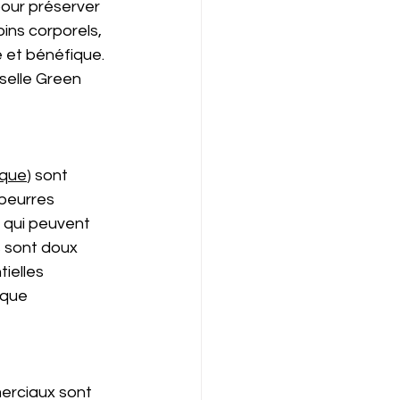
pour préserver 
ins corporels, 
 et bénéfique. 
selle Green 
ique
) sont 
beurres 
 qui peuvent 
 sont doux 
ielles 
 que 
erciaux sont 