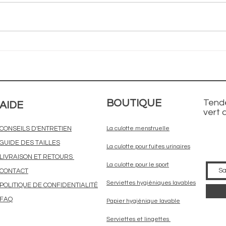
5 gestes pour
Co
une gestion d'
ma
entreprise de
ut
manière éco-
vo
responsable
ma
BOUTIQUE
Tende
al
AIDE
vert 
CONSEILS D'ENTRETIEN
La culotte menstruelle
GUIDE DES TAILLES
La culotte pour fuites urinaires
LIVRAISON ET RETOURS
La culotte pour le sport
CONTACT
Serviettes hygiéniques lavables
POLITIQUE DE CONFIDENTIALITÉ
FAQ
Papier hygiénique lavable
Serviettes et lingettes